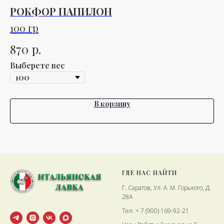
РОКФОР ПАПИЛОН
К
А
100 гр
V
1 
р.
870
2
Выберете вес
В корзину
ГДЕ НАС НАЙТИ
Г. Саратов, Ул. А. М. Горького, Д.
28А
Тел. + 7 (900) 169-92-21