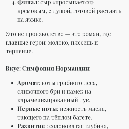
Финал
: сыр «просыпается»
кремовым, с душой, готовой растаять
на языке.
Это не производство — это роман, где
главные герои: молоко, плесень и
терпение.
Вкус: Симфония Нормандии
Аромат
: ноты грибного леса,
сливочного бри и намек на
карамелизированный лук.
Первые ноты
: нежность масла,
тающего на тёплом багете.
Развитие
: солоноватая глубина,