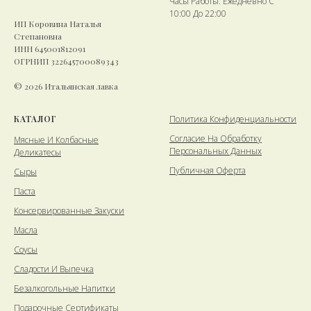
Часы Работы: Ежедневно С
10:00 До 22:00
ИП Коровина Наталья
Степановна
ИНН 645001812091
ОГРНИП 322645700089343
© 2026 Итальянская лавка
КАТАЛОГ
Политика Конфиденциальности
Cогласие На Обработку
Мясные И Колбасные
Персональных Данных
Деликатесы
Публичная Оферта
Сыры
Паста
Консервированные Закуски
Масла
Соусы
Сладости И Выпечка
Безалкогольные Напитки
Подарочные Сертификаты