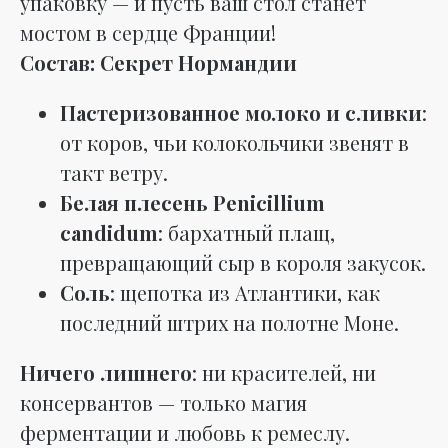
упаковку — и пусть ваш стол станет
мостом в сердце Франции!
Состав: Секрет Нормандии
Пастеризованное молоко и сливки
:
от коров, чьи колокольчики звенят в
такт ветру.
Белая плесень Penicillium
candidum
: бархатный плащ,
превращающий сыр в короля закусок.
Соль
: щепотка из Атлантики, как
последний штрих на полотне Моне.
Ничего лишнего
: ни красителей, ни
консервантов — только магия
ферментации и любовь к ремеслу.