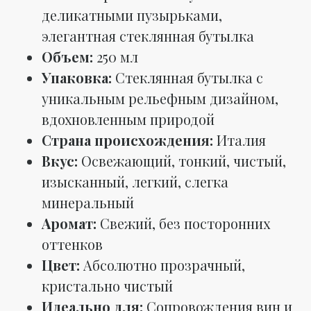
деликатными пузырьками,
элегантная стеклянная бутылка
Объем:
250 мл
Упаковка:
Стеклянная бутылка с
уникальным рельефным дизайном,
вдохновленным природой
Страна происхождения:
Италия
Вкус:
Освежающий, тонкий, чистый,
изысканный, легкий, слегка
минеральный
Аромат:
Свежий, без посторонних
оттенков
Цвет:
Абсолютно прозрачный,
кристально чистый
Идеально для:
Сопровождения вин и