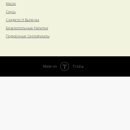
Масла
Соусы
Сладости И Выпечка
Безалкогольные Напитки
Подарочные Сертификаты
Tilda
Made on