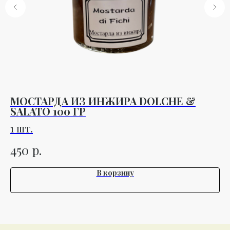
МОСТАРДА ИЗ ИНЖИРА DOLCHE &
С
SALATO 100 ГР
1
1 шт.
1 
р.
450
2
В корзину