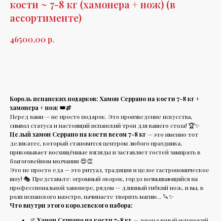
кости ~ 7-8 кг (хамонера + нож) (в
ассортименте)
р.
46500,00
В корзину
Король испанских подарков: Хамон Серрано на кости 7-8 кг +
хамонера + нож 👑🍖
Перед вами — не просто подарок. Это произведение искусства,
символ статуса и настоящий испанский трон для вашего стола! 🏆✨
Целый хамон Серрано на кости весом 7-8 кг
— это именно тот
деликатес, который становится центром любого праздника,
приковывает восхищённые взгляды и заставляет гостей замирать в
благоговейном молчании 😍👏
Это не просто еда — это ритуал, традиция и целое гастрономическое
шоу! 🎭 Представьте: огромный окорок, гордо возвышающийся на
профессиональной хамонере, рядом — длинный гибкий нож, и вы, в
роли испанского маэстро, начинаете творить магию... 🔪✨
Что внутри этого королевского набора:
🍖
Хамон Серрано на кости 7-8 кг
— легендарный испанский