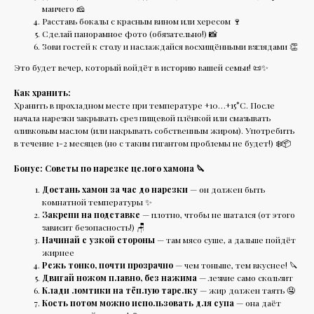
манчего 🧀
Расставь бокалы с красным вином или хересом 🍷
Сделай панорамное фото (обязательно!) 📸
Зови гостей к столу и наслаждайся восхищёнными взглядами 👏
Это будет вечер, который войдёт в историю вашей семьи! 📜✨
Как хранить:
Хранить в прохладном месте при температуре +10…+15°C. После
начала нарезки закрывать срез пищевой плёнкой или смазывать
оливковым маслом (или накрывать собственным жиром). Употребить
в течение 1-2 месяцев (но с таким гигантом проблемы не будет!) ❄️📦
Бонус: Советы по нарезке целого хамона 🔪
Достань хамон за час до нарезки
— он должен быть
комнатной температуры ✨
Закрепи на подставке
— плотно, чтобы не шатался (от этого
зависит безопасность!) 🪑
Начинай с узкой стороны
— там мясо суше, а дальше пойдёт
жирнее
Режь тонко, почти прозрачно
— чем тоньше, тем вкуснее! 🔪
Двигай ножом плавно, без нажима
— лезвие само скользит
Клади ломтики на тёплую тарелку
— жир должен таять 🤤
Кость потом можно использовать для супа
— она даёт