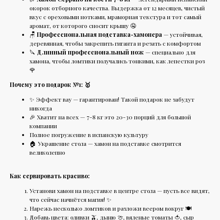
окорок отборного качества. Выдержка от 12 месяцев, чистый
вкус с ореховыми нотками, мраморная текстура и тот самый
аромат, от которого сносит крышу 🤤
🪑
Профессиональная подставка-хамонера
— устойчивая,
деревянная, чтобы закрепить гиганта и резать с комфортом
🔪
Длинный профессиональный нож
— специально для
хамона, чтобы ломтики получались тонкими, как лепестки роз
🌹
Почему это подарок №1: 🥇
✨ Эффект вау — гарантирован! Такой подарок не забудут
никогда
🎉 Хватит на всех — 7-8 кг это 20-30 порций для большой
компании
Полное погружение в испанскую культуру
🏠 Украшение стола — хамон на подставке смотрится
великолепно
Как сервировать красиво:
Установи хамон на подставке в центре стола — пусть все видят,
что сейчас начнётся магия! ✨
Нарежь несколько ломтиков и разложи веером вокруг 🍽️
Добавь цвета: оливки 🫒, дыню 🍈, вяленые томаты 🍅, сыр