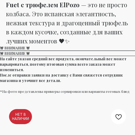
Fuet с трюфелем ElPozo
— это не просто
колбаса. Это испанская элегантность,
нежная текстура и драгоценный трюфель
в каждом кусочке, созданные для ваших
лучших моментов 🖤✨
🚨 ВНИМАНИЕ 🚨
🚨 ВНИМАНИЕ 🚨
На сайте указан средний вес продукта, окончательный вес может
варьироваться, поэтому итоговая сумма всего заказа может
измениться.
После отправки заявки на доставку с Вами свяжется сотрудник
магазина и уточнит все детали.
*На фото представлены примеры сервировки или варианты готовых блюд
НЕТ В
НАЛИЧИИ