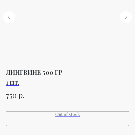
ЛИНГВИНЕ 500 ГР
Х
К
1 шт.
А
П
р.
750
4
Out of stock