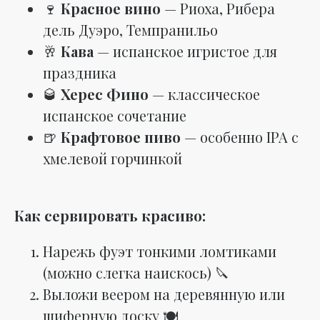
🍷
Красное вино
— Риоха, Рибера
дель Дуэро, Темпранильо
🥂
Кава
— испанское игристое для
праздника
🥃
Херес Фино
— классическое
испанское сочетание
🍺
Крафтовое пиво
— особенно IPA с
хмелевой горчинкой
Как сервировать красиво:
Нарежь фуэт тонкими ломтиками
(можно слегка наискось) 🔪
Выложи веером на деревянную или
шиферную доску 🍽️