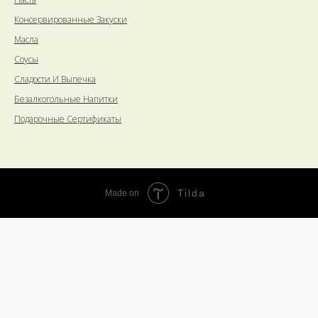
Консервированные Закуски
Масла
Соусы
Сладости И Выпечка
Безалкогольные Напитки
Подарочные Сертификаты
Tilda
Made on