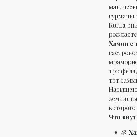
магическ
гурманы 
Когда он
рождаетс
Хамон с
гастроно
мраморно
трюфеля,
тот самы
Насыщенн
землисты
которого
Что внут
🍖
Ха