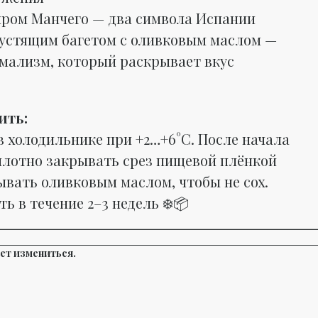
ыром Манчего — два символа Испании
рустящим багетом с оливковым маслом —
мализм, который раскрывает вкус
ить:
в холодильнике при +2…+6°C. После начала
плотно закрывать срез пищевой плёнкой
ывать оливковым маслом, чтобы не сох.
ь в течение 2–3 недель ❄️📦
ет измениться.