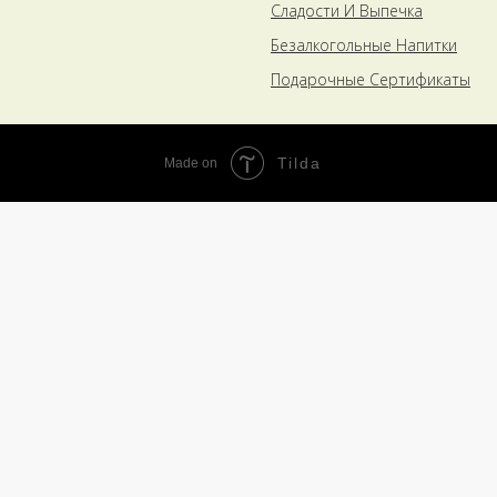
Сладости И Выпечка
Безалкогольные Напитки
Подарочные Сертификаты
Tilda
Made on