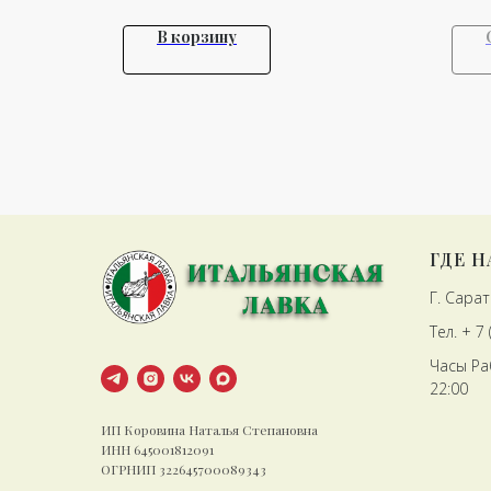
В корзину
ГДЕ 
Г. Сарат
Тел. + 7
Часы Ра
22:00
ИП Коровина Наталья Степановна
ИНН 645001812091
ОГРНИП 322645700089343