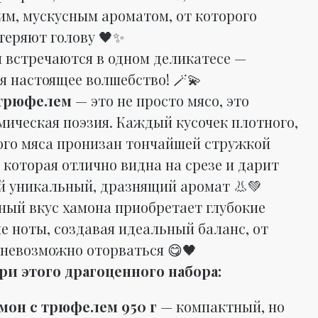
им, мускусным ароматом, от которого
теряют голову 🖤✨
и встречаются в одном деликатесе —
я настоящее волшебство! 🪄💫
 трюфелем
— это не просто мясо, это
мическая поэзия. Каждый кусочек плотного,
го мяса пронизан тончайшей стружкой
 которая отлично видна на срезе и дарит
й уникальный, дразнящий аромат 👃💚
ый вкус хамона приобретает глубокие
е ноты, создавая идеальный баланс, от
 невозможно оторваться 😋🖤
ри этого драгоценного набора:
мон с трюфелем 950 г
— компактный, но