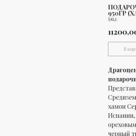
ПОДАРО
950ГР (
SKU:
11200,0
В кор
Драгоцен
подарочн
Представ
Средизем
хамон Се
Испании,
ореховым
черный т