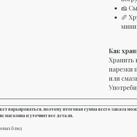
🧀 С
🥖 Х
мини
Как хран
Хранить 
нарезки 
или смаз
Употребит
жет варьироваться, поэтому итоговая сумма всего заказа мож
к магазина и уточнит все детали.
товых блюд