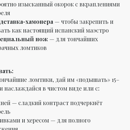
роятно изысканный окорок с вкраплениями
еля
дставка-хамонера
— чтобы закрепить и
зать как настоящий испанский маэстро
ециальный нож
— для тончайших
рачных ломтиков
вать:
ончайшие ломтики, дай им «подышать» 15–
и наслаждайся в чистом виде или с:
ыней — сладкий контраст подчеркнёт
ель
ивками и хересом — для полного
ужения