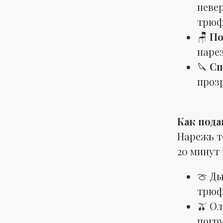
неве
трюф
🪑
По
наре
🔪
Сп
проз
Как пода
Нарежь т
20 минут 
🍈 Д
трюф
🫒 Ол
погр