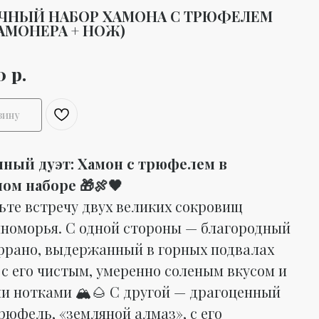
ЧНЫЙ НАБОР ХАМОНА С ТРЮФЕЛЕМ
ХАМОНЕРА + НОЖ)
р.
0
зину
ный дуэт: Хамон с трюфелем в
ом наборе 🎁🍖🖤
ьте встречу двух великих сокровищ
номорья. С одной стороны — благородный
ррано, выдержанный в горных подвалах
 с его чистым, умеренно соленым вкусом и
и нотками 🏔️🌰 С другой — драгоценный
рюфель, «земляной алмаз», с его