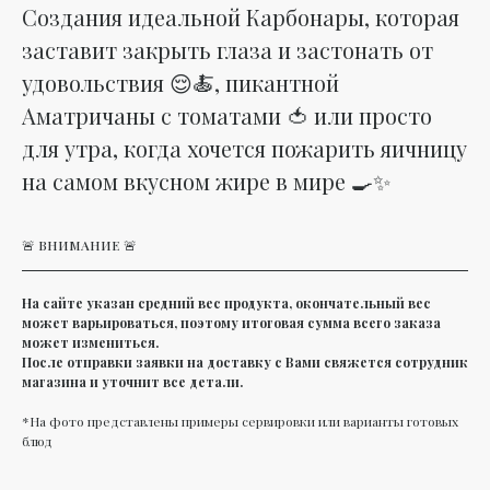
Создания идеальной Карбонары, которая
заставит закрыть глаза и застонать от
удовольствия 😌🍝, пикантной
Аматричаны с томатами 🍅 или просто
для утра, когда хочется пожарить яичницу
на самом вкусном жире в мире 🍳✨
🚨 ВНИМАНИЕ 🚨
На сайте указан средний вес продукта, окончательный вес
может варьироваться, поэтому итоговая сумма всего заказа
может измениться.
После отправки заявки на доставку с Вами свяжется сотрудник
магазина и уточнит все детали.
*На фото представлены примеры сервировки или варианты готовых
блюд