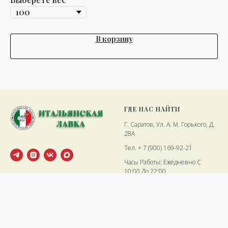
В корзину
ГДЕ НАС НАЙТИ
Г. Саратов, Ул. А. М. Горького, Д.
28А
Тел. + 7 (900) 169-92-21
Часы Работы: Ежедневно С
10:00 До 22:00
ИП Коровина Наталья
Степановна
ИНН 645001812091
ОГРНИП 322645700089343
© 2026 Итальянская лавка