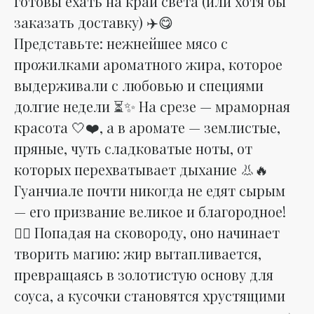
готовы ехать на край света (или хотя бы
заказать доставку) ✈️😋
Представьте: нежнейшее мясо с
прожилками ароматного жира, которое
выдерживали с любовью и специями
долгие недели ⏳✨ На срезе — мраморная
красота 🤍❤️, а в аромате — землистые,
пряные, чуть сладковатые ноты, от
которых перехватывает дыхание 👃🔥
Гуанчиале почти никогда не едят сырым
— его призвание великое и благородное!
🦸‍♂️ Попадая на сковороду, оно начинает
творить магию: жир вытапливается,
превращаясь в золотистую основу для
соуса, а кусочки становятся хрустящими