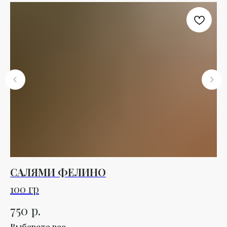
САЛЯМИ ФЕЛИНО
С
1
100 гр
1 
р.
750
2
Выберете вес