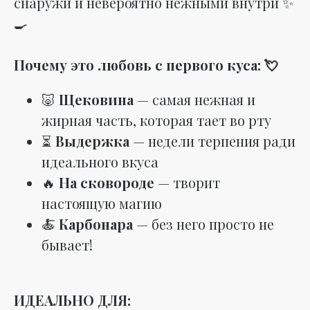
снаружи и невероятно нежными внутри ✨
🍳
Почему это любовь с первого куса: 💘
🐷
Щековина
— самая нежная и
жирная часть, которая тает во рту
⏳
Выдержка
— недели терпения ради
идеального вкуса
🔥
На сковороде
— творит
настоящую магию
🍝
Карбонара
— без него просто не
бывает!
ИДЕАЛЬНО ДЛЯ: