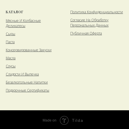
КАТАЛОГ
Политика Конфиденциальности
Cогласие На Обработку
Мясные И Колбасные
Персональных Данных
Деликатесы
Публичная Оферта
Сыры
Паста
Консервированные Закуски
Масла
Соусы
Сладости И Выпечка
Безалкогольные Напитки
Подарочные Сертификаты
Tilda
Made on