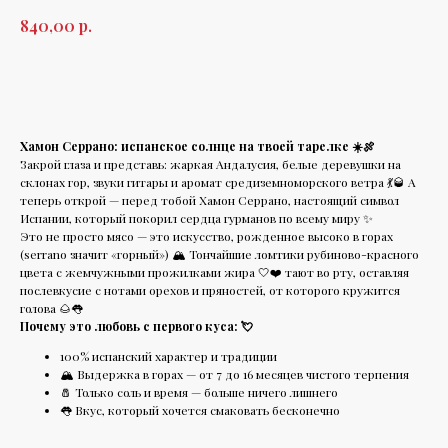
р.
840,00
В корзину
Хамон Серрано: испанское солнце на твоей тарелке ☀️🍖
Закрой глаза и представь: жаркая Андалусия, белые деревушки на
склонах гор, звуки гитары и аромат средиземноморского ветра 💃🥃 А
теперь открой — перед тобой Хамон Серрано, настоящий символ
Испании, который покорил сердца гурманов по всему миру ✨
Это не просто мясо — это искусство, рожденное высоко в горах
(serrano значит «горный») 🏔️ Тончайшие ломтики рубиново-красного
цвета с жемчужными прожилками жира 🤍❤️ тают во рту, оставляя
послевкусие с нотами орехов и пряностей, от которого кружится
голова 🌰👅
Почему это любовь с первого куса: 💘
100% испанский характер и традиции
🏔️ Выдержка в горах — от 7 до 16 месяцев чистого терпения
🧂 Только соль и время — больше ничего лишнего
👅 Вкус, который хочется смаковать бесконечно