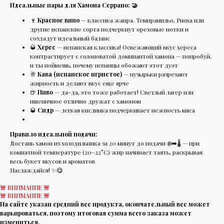
Идеальные пары для Хамона Серрано: 🤝
🍷
Красное вино
— классика жанра. Темпранильо, Риоха или
другие испанские сорта подчеркнут ореховые нотки и
создадут идеальный баланс
🥃
Херес
— испанская классика! Освежающий вкус хереса
контрастирует с солоноватой доминантой хамона — попробуй,
и ты поймешь, почему испанцы обожают этот дуэт
🥂
Кава (испанское игристое)
— пузырьки разрезают
жирность и делают вкус еще ярче
🍺
Пиво
— да-да, это тоже работает! Светлый лагер или
пшеничное отлично дружат с хамоном
🥃
Сидр
— легкая кислинка подчеркивает нежность мяса
Правило идеальной подачи:
Достань хамон из холодильника за 20 минут до подачи ❄️➡️🌡️ — при
комнатной температуре (20–22°C) жир начинает таять, раскрывая
весь букет вкусов и ароматов
Наслаждайся! ✨😋
🚨 ВНИМАНИЕ 🚨
🚨 ВНИМАНИЕ 🚨
На сайте указан средний вес продукта, окончательный вес может
варьироваться, поэтому итоговая сумма всего заказа может
измениться.