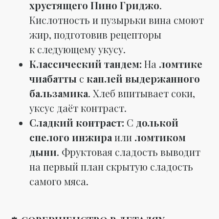
хрустящего Пино Гриджо
.
Кислотность и пузырьки вина смоют
жир, подготовив рецепторы
к следующему укусу.
Классический тандем:
На
ломтике
чиабатты
с
каплей выдержанного
бальзамика
. Хлеб впитывает соки,
уксус даёт контраст.
Сладкий контраст:
С
долькой
спелого инжира
или
ломтиком
дыни
. Фруктовая сладость выводит
на первый план скрытую сладость
самого мяса.