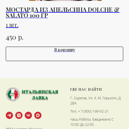
МОСТАРДА ИЗ АПЕЛЬСИНА DOLCHE &
С
SALATO 100 ГР
1 
1 шт.
8
р.
450
В корзину
ГДЕ НАС НАЙТИ
Г. Саратов, Ул. А. М. Горького, Д.
28А
Тел. + 7 (900) 169-92-21
Часы Работы: Ежедневно С
10:00 До 22:00
ИП Коровина Наталья