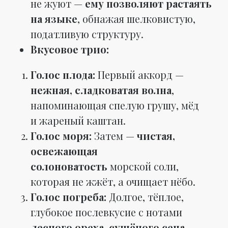
не жуют —
ему позволяют растаять
на языке
, обнажая шелковистую,
податливую структуру.
Вкусовое трио:
Голос плода:
Первый аккорд —
нежная, сладковатая волна
,
напоминающая спелую грушу, мёд
и жареный каштан.
Голос моря:
Затем —
чистая,
освежающая
солоноватость
морской соли,
которая не жжёт, а очищает нёбо.
Голос погреба:
Долгое, тёплое,
глубокое послевкусие с нотами
лесного ореха, сушёного сена