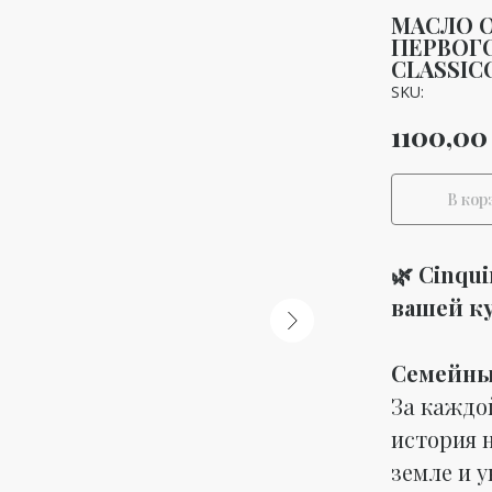
МАСЛО 
ПЕРВОГ
CLASSIC
SKU:
1100,00
В кор
🌿 Cinqui
вашей к
Семейные
За каждо
история 
земле и у