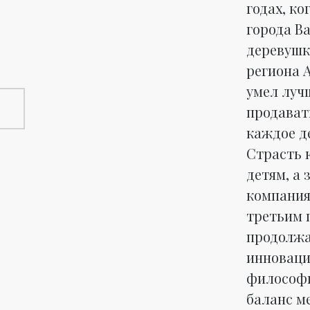
годах, к
города В
деревушк
региона А
умел луч
продават
каждое де
Страсть к
детям, а 
компани
третьим 
продолжа
инноваци
философи
баланс м