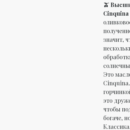
🫒 Высш
Cinquina 
оливковое
полученн
значит, 
нескольки
обработки
солнечны
Это масл
Cinquina
горчинко
это друж
чтобы по
богаче, н
Классика,