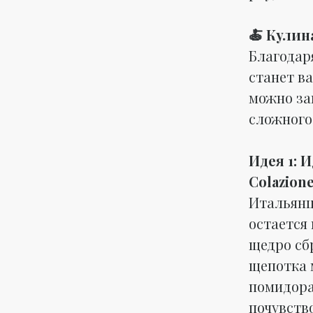
🍝 Кулин
Благодаря
станет в
можно за
сложного 
Идея 1: 
Colazione
Итальянц
остается
щедро сб
щепотка 
помидора.
почувств