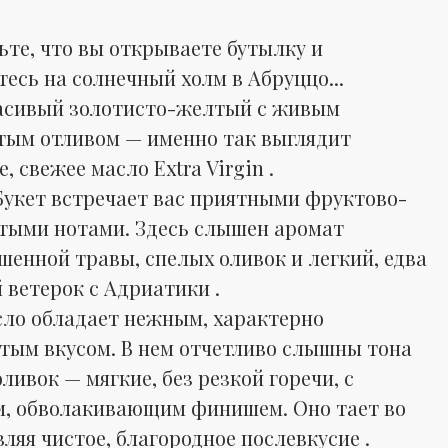
ьте, что вы открываете бутылку и
есь на солнечный холм в Абруццо...
сивый золотисто-желтый с живым
тым отливом — именно так выглядит
, свежее масло Extra Virgin .
укет встречает вас приятными фруктово-
тыми нотами. Здесь слышен аромат
шенной травы, спелых оливок и легкий, едва
 ветерок с Адриатики .
ло обладает нежным, характерно
тым вкусом. В нем отчетливо слышны тона
ливок — мягкие, без резкой горечи, с
, обволакивающим финишем. Оно тает во
вляя чистое, благородное послевкусие .