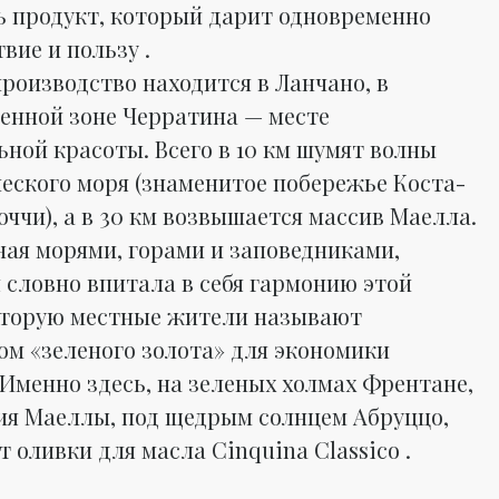
ь продукт, который дарит одновременно
вие и пользу .
производство находится в Ланчано, в
нной зоне Черратина — месте
ьной красоты. Всего в 10 км шумят волны
еского моря (знаменитое побережье Коста-
ччи), а в 30 км возвышается массив Маелла.
ая морями, горами и заповедниками,
 словно впитала в себя гармонию этой
оторую местные жители называют
ом «зеленого золота» для экономики
 Именно здесь, на зеленых холмах Френтане,
ия Маеллы, под щедрым солнцем Абруццо,
 оливки для масла Cinquina Classico .