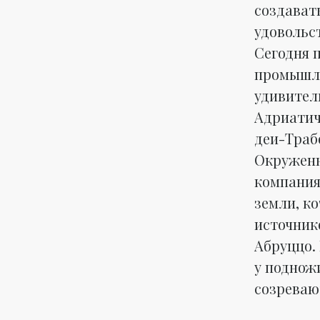
создават
удовольст
Сегодня 
промышле
удивител
Адриатич
деи-Трабо
Окруженн
компания
земли, к
источник
Абруццо.
у поднож
созревают