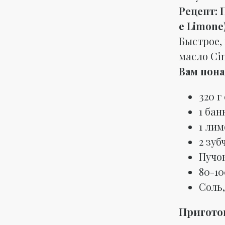
Рецепт: 
e Limone
Быстрое,
масло Ci
Вам пона
320 г
1 бан
1 лим
2 зуб
Пучо
80-10
Соль,
Пригото