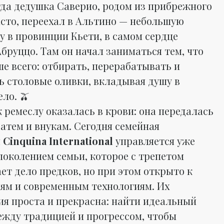
огда дедушка Саверио, родом из прибрежного
асто, переехал в Альтино — небольшую
у в провинции Кьети, в самом сердце
бруццо. Там он начал заниматься тем, что
ше всего: отбирать, перерабатывать и
ь столовые оливки, вкладывая душу в
ло. 🫒
 ремеслу оказалась в крови: она передалась
затем и внукам. Сегодня семейная
я
Cinquina International
управляется уже
поколением семьи, которое с трепетом
ет дело предков, но при этом открыто к
ям и современным технологиям. Их
я проста и прекрасна: найти идеальный
ежду традицией и прогрессом, чтобы