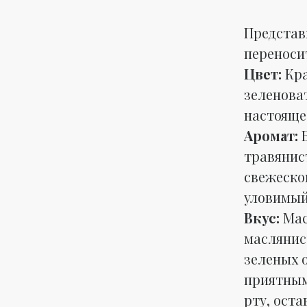
Представ
переносит
Цвет:
Кра
зеленова
настоящее
Аромат:
Б
травянис
свежеско
уловимый
Вкус:
Мас
маслянис
зеленых о
приятным
рту, оста