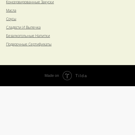
Консервированные Закуски
Масла
Соусы
Сладости И Выпечка
Безалкогольные Напитки
Подарочные Сертификаты
Tilda
Made on