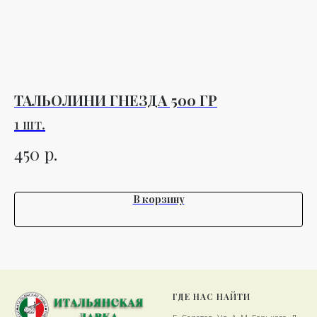
ТАЛЬОЛИНИ ГНЕЗДА 500 ГР
М
Х
1 шт.
Т
1 
р.
450
1
В корзину
ГДЕ НАС НАЙТИ