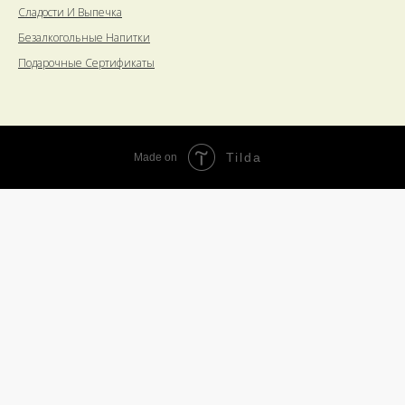
Сладости И Выпечка
Безалкогольные Напитки
Подарочные Сертификаты
Tilda
Made on