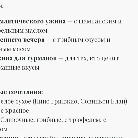
я:
мантического ужина
— с шампанским и
ельным маслом
еннего вечера
— с грибным соусом и
ным мясом
ина для гурманов
— для тех, кто ценит
канные вкусы
ые сочетания:
Белое сухое (Пино Гриджио, Совиньон Блан)
ое красное
ы
Сливочные, грибные, с трюфелем, с
ном
нения
Белые грибы, лисички, маскарпоне,