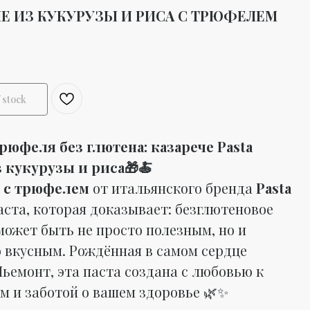
Е ИЗ КУКУРУЗЫ И РИСА С ТРЮФЕЛЕМ
 stock
рюфеля без глютена: казарече Pasta
з кукурузы и риса🎁🍝
е с трюфелем
от итальянского бренда
Pasta
паста, которая доказывает: безглютеновое
может быть не просто полезным, но и
 вкусным. Рождённая в самом сердце
Пьемонт, эта паста создана с любовью к
м и заботой о вашем здоровье 🌿✨