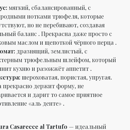
ус:
мягкий, сбалансированный, с
ородными нотками трюфеля, которые
тствуют, но не перебивают, создавая
льный баланс . Прекрасна даже просто с
ковым маслом и щепоткой чёрного перца .
омат:
дразнящий, землистый, с
ктерным трюфельным шлейфом, который
лнит кухню и разожжёт аппетит .
кстура:
шероховатая, пористая, упругая.
а прекрасно держит форму, не
ривается и дарит то самое приятное
тивление «аль денте» .
ura Casarecce al Tartufo
— идеальный