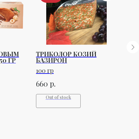
ХОВЫМ
ТРИКОЛОР КОЗИЙ
СА
50 ГР
БАЗИРОН
ВИ
100 гр
1 ш
р.
660
1 3
Out of stock