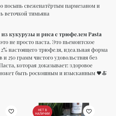
о посыпь свеженатёртым пармезаном и
сь веточкой тимьяна
 из кукурузы и риса с трюфелем Pasta
это не просто паста. Это пьемонтское
, 2% настоящего трюфеля, идеальная форма
в и 250 грамм чистого удовольствия без
Паста, которая доказывает: здоровое
может быть роскошным и изысканным 🖤🍝
НЕТ В
НАЛИЧИИ