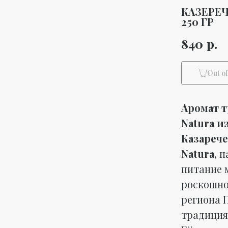
КАЗЕРЕЧ
250 ГР
р.
840
Out of
Аромат т
Natura и
Казареч
Natura
, 
питание 
роскошно
региона 
традиция