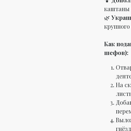
каштаны
🌿
Укра
крупного
Как пода
шефов):
Отвар
дент
На ск
лист
Добав
пере
Выло
гнёз