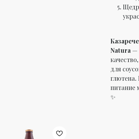
Щедр
укра
Казарече
Natura
— 
качество
для соусо
глютена. 
питание 
✨