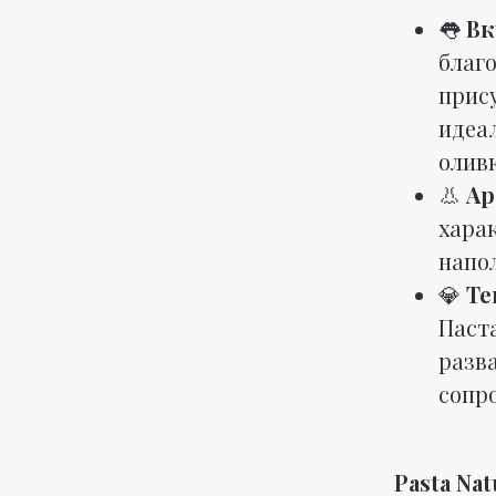
👅
Вк
благ
прису
идеа
олив
👃
Ар
хара
напо
💎
Те
Паст
разва
сопро
Pasta Nat