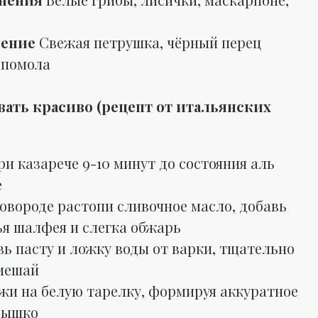
шение
Свежая петрушка, чёрный перец
 помола
вать красиво (рецепт от итальянских
и казарече 9-10 минут до состояния аль
е
овороде растопи сливочное масло, добавь
ья шалфея и слегка обжарь
ь пасту и ложку воды от варки, тщательно
мешай
жи на белую тарелку, формируя аккуратное
дышко