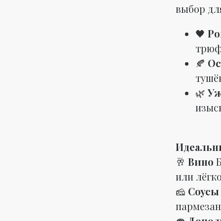
выбор дл
🖤
Ро
трюф
🍂
Ос
тушё
🌿
Уж
изыс
Идеальн
🥂
Вино
или лёгк
🧀
Соус
пармеза
🍄
Допол