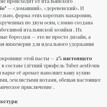
ние происходит от итальянского
io"
— «домашний», «деревенский». И
ельно, форма этих коротких макаронин,
акрученных по двум осям, словно создана
аботливой итальянской хозяйки . Их
ные бороздки — это не просто дизайн, а
ая инженерия для идеального удержания
сокровище этой пасты —
2% настоящего
я
в составе (лётний трюфель Tuber aestivum
При варке её аромат наполнит вашу кухню
ми, землистыми нотами, обещая настоящее
мическое приключение .
екстура: