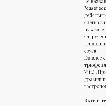
Её назва
"caserecc
действит
слегка з
руками з
закручен
гениальн
соуса .
Главное 
трюфел
Vitt.) . 
дразнящи
гастроно
Вкус и т