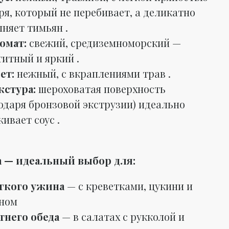
я, который не перебивает, а деликатно
няет тимьян .
омат:
свежий, средиземноморский —
итный и яркий .
ет:
нежный, с вкраплениями трав .
кстура:
шероховатая поверхность
одаря бронзовой экструзии) идеально
ивает соус .
а — идеальный выбор для:
гкого ужина
— с креветками, цукини и
ном
тнего обеда
— в салатах с рукколой и