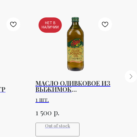
НЕТ В
НАЛИЧИИ
МАСЛО ОЛИВКОВОЕ ИЗ
ПА
ГР
ВЫЖИМОК
1 ш
РАФИНИРОВАННОЕ
1 шт.
ПОМАС SITA 1Л
40
р.
1 500
Out of stock