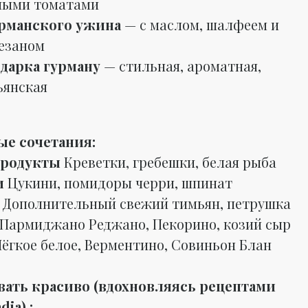
ными томатами
рманского ужина
— с маслом, шалфеем и
езаном
дарка гурману
— стильная, ароматная,
ьянская
ые сочетания:
родукты
Креветки, гребешки, белая рыба
и
Цукини, помидоры черри, шпинат
ы
Дополнительный свежий тимьян, петрушка
Пармиджано Реджано, Пекорино, козий сыр
Лёгкое белое, Верментино, Совиньон Блан
вать красиво (вдохновляясь рецептами
dia) :