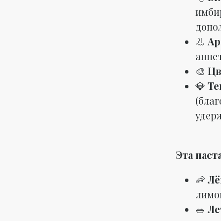
имбир
допол
👃
Ар
аппет
🎨
Цв
💎
Те
(благ
удерж
Эта паст
🦐
Лё
лимо
🥗
Ле