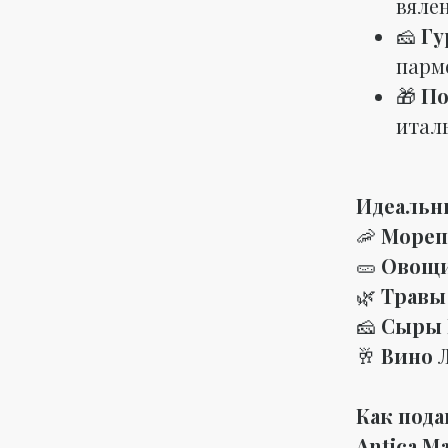
вяле
🧀
Гу
парм
🎁
По
итал
Идеальн
🦐
Мореп
🥒
Овощ
🌿
Трав
🧀
Сыры
🥂
Вино
Как пода
Antica Ma