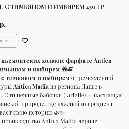
 С ТИМЬЯНОМ И ИМБИРЕМ 250 ГР
р.
зину
пьемонтских холмов: фарфале Antica
тимьяном и имбирем 🎁🍝
 с тимьяном и имбирем
от ремесленной
туры
Antica Madia
из региона Ланге в
. Эти нежные бабочки (farfalle) — настоящая
ьянской природе, где каждый ингредиент
вает свою историю 🌿✨
 производство Antica Madia черпает