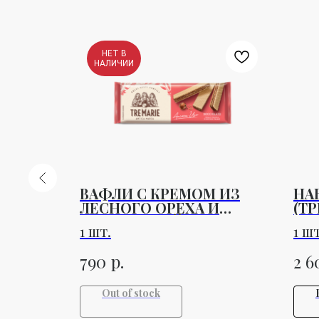
НЕТ В
НАЛИЧИИ
ВАФЛИ С КРЕМОМ ИЗ
НА
250-
ЛЕСНОГО ОРЕХА И
(Т
БУРБОНСКОЙ ВАНИЛЬЮ
ЧЕ
1 шт.
1 шт
TRE MARIE 140 ГР
р.
790
2 6
Out of stock