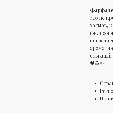
Фарфале 
это не п
холмов, 
философи
ингредие
ароматна
обычный 
🖤🍝✨
Стра
Реги
Прои