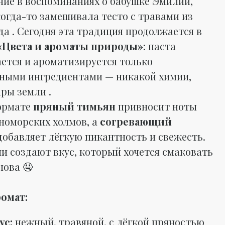
ние в воспоминаниях о бабушке Эмилии,
когда-то замешивала тесто с травами из
да . Сегодня эта традиция продолжается в
«Цвета и ароматы природы»
: паста
ется и ароматизируется только
ными ингредиентами — никакой химии,
ры земли .
ормате
пряный тимьян
привносит ноты
номорских холмов, а
согревающий
обавляет лёгкую пикантность и свежесть.
ни создают вкус, который хочется смаковать
нова 🤤
ромат:
ус:
нежный, травяной, с лёгкой пряностью