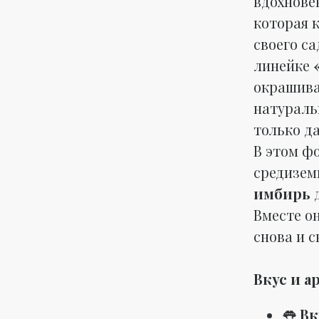
вдохнове
которая 
своего са
линейке
окрашива
натураль
только да
В этом ф
средизем
имбирь
д
Вместе о
снова и с
Вкус и а
👅
Вк