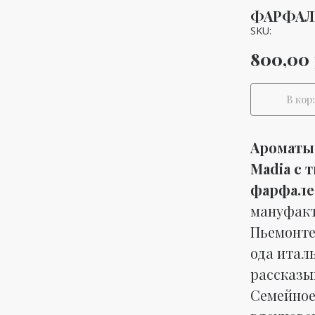
ФАРФАЛЕ
SKU:
800,00
В кор
Ароматы 
Madia с 
фарфале
мануфак
Пьемонте 
ода итал
рассказы
Семейное