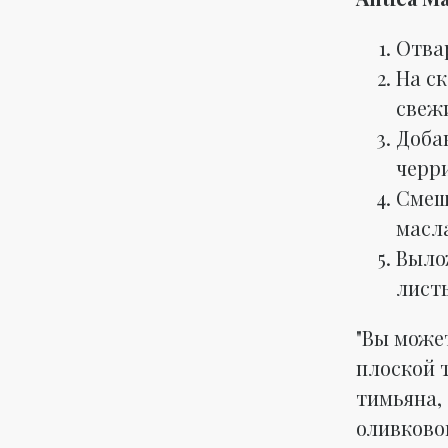
Отвар
На ск
свеж
Доба
черр
Смеш
масл
Выло
лист
"Вы може
плоской 
тимьяна,
оливковог