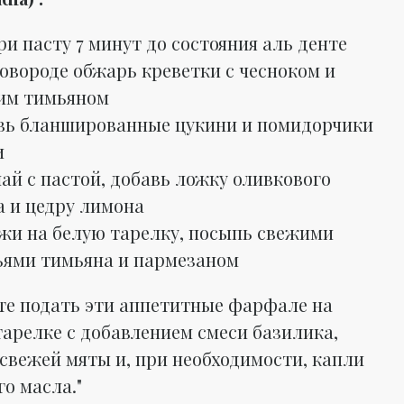
и пасту 7 минут до состояния аль денте
овороде обжарь креветки с чесноком и
им тимьяном
вь бланшированные цукини и помидорчики
и
ай с пастой, добавь ложку оливкового
а и цедру лимона
жи на белую тарелку, посыпь свежими
ьями тимьяна и пармезаном
те подать эти аппетитные фарфале на
тарелке с добавлением смеси базилика,
 свежей мяты и, при необходимости, капли
о масла."