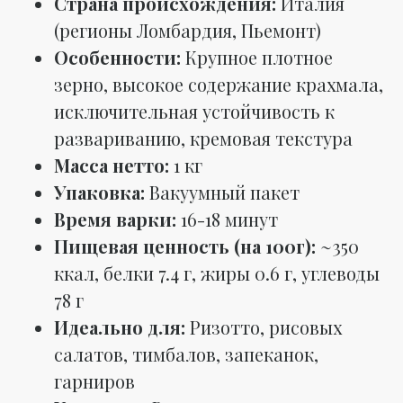
Страна происхождения:
Италия
(регионы Ломбардия, Пьемонт)
Особенности:
Крупное плотное
зерно, высокое содержание крахмала,
исключительная устойчивость к
развариванию, кремовая текстура
Масса нетто:
1 кг
Упаковка:
Вакуумный пакет
Время варки:
16-18 минут
Пищевая ценность (на 100г):
~350
ккал, белки 7.4 г, жиры 0.6 г, углеводы
78 г
Идеально для:
Ризотто, рисовых
салатов, тимбалов, запеканок,
гарниров