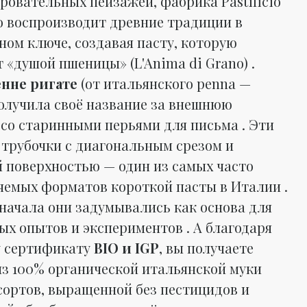
аровательных пейзажей, фабрика Pastificio
no воспроизводит древние традиции в
ном ключе, создавая пасту, которую
 «душой пшеницы» (L'Anima di Grano) .
енне ригате
(от итальянского
penna
—
получила своё название за внешнюю
 со старинными перьями для письма . Эти
 трубочки с диагональным срезом и
 поверхностью — один из самых часто
яемых форматов короткой пасты в Италии .
 начала они задумывались как основа для
ых опытов и экспериментов . А благодаря
 сертификату
BIO и IGP
, вы получаете
из 100% органической итальянской муки
сортов, выращенной без пестицидов и