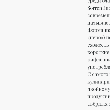
среди оч
Sorrenti
современ
называют
Форма
п
«перо») 
схожесть
короткие
рифлёной
употребл
С самого
кулинарн
двойному
продукт 
твёрдых 