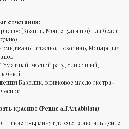
ые сочетания:
Красное (Кьянти, Монтепульчано) или белое
иджио)
армиджано Реджано, Пекорино, Моцарелла
канок
ы
Томатный, мясной рагу, сливочный,
 рыбный
нения
Базилик, оливковое масло экстра-
 чеснок
ать красиво (Penne all'Arrabbiata):
и пенне 11-14 минут до состояния аль денте