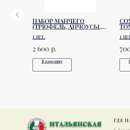
НАБОР МАНЧЕГО
СО
0 ГР
(ТРЮФЕЛЬ, АНЧОУСЫ,
ТО
ЧЕРНЫЙ ЧЕСНОК) 300ГР
БА
1 шт.
1 шт
AG
р.
2 600
70
В корзину
ГДЕ 