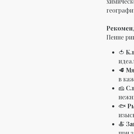
химическ
географи
Рекомен
Пенне ри
🍅
Кл
идеа
🥩
Мя
в ка
🧀
Сл
нежн
🐟
Р
изыс
🍝
За
при 