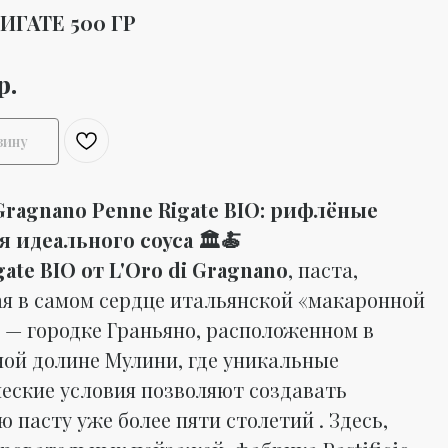
ИГАТЕ 500 ГР
р.
зину
 Gragnano Penne Rigate BIO: рифлёные
я идеального соуса 🏛️🍝
gate BIO от L'Oro di Gragnano
, паста,
я в самом сердце итальянской «макаронной
 — городке Граньяно, расположенном в
ой долине Мулини, где уникальные
еские условия позволяют создавать
 пасту уже более пяти столетий . Здесь,