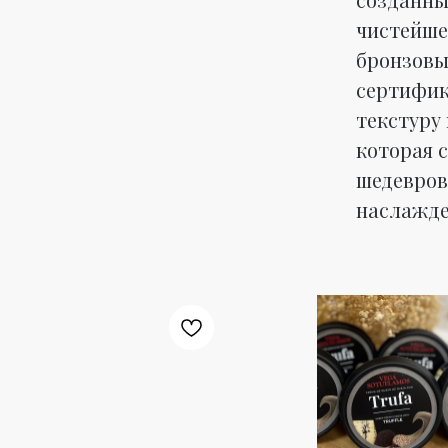
чистейше
бронзовы
сертифик
текстуру
которая 
шедевров
наслажде