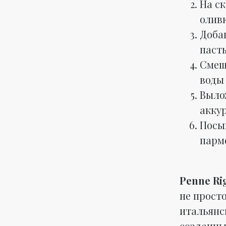
На ск
олив
Доба
паст
Смеша
воды
Выло
акку
Посы
парм
Penne Rig
не прост
итальянс
созданны