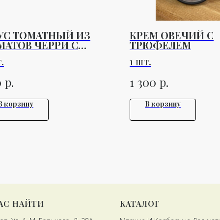
УС ТОМАТНЫЙ ИЗ
КРЕМ ОВЕЧИЙ С
МАТОВ ЧЕРРИ С
ТРЮФЕЛЕМ
ЗИЛИКОМ
.
1 шт.
ROMONTE 330 ГР
р.
р.
0
1 300
В корзину
В корзину
НАС НАЙТИ
КАТАЛОГ