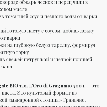
овороде обжарь чеснок и перец чили в
ковом масле
вь томатный соус и немного воды от варки
ы
й готовую пасту с соусом, добавь ложку
 от варки
жи на глубокую белую тарелку, формируя
ратную горку
пь свежей петрушкой и щедрой порцией
езана
ate BIO т.м. L'Oro di Gragnano 500 г
— это
о паста. Это культовый формат из
кой «макаронной столицы» Граньяно,
й по древним традициям с использованием