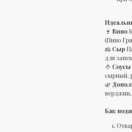
Идеальн
🍷
Вино
(Пино Гр
🧀
Сыр
П
для запе
🍅
Соус
сырный,
🌿
Допол
верджин,
Как подав
Отвар