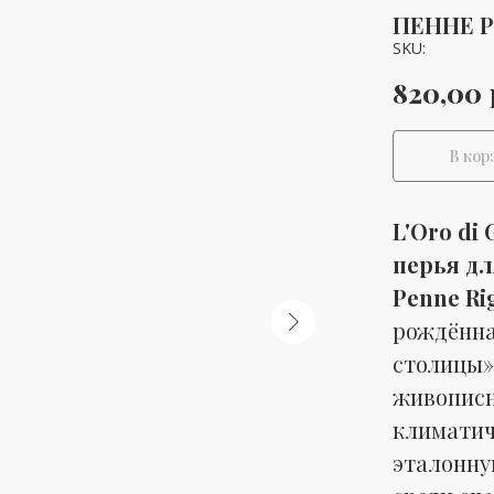
ПЕННЕ Р
SKU:
820,00
В кор
L'Oro di
перья дл
Penne Ri
рождённа
столицы»
живописн
климатич
эталонную