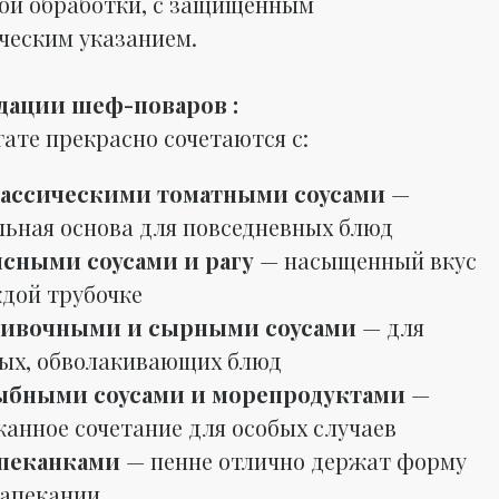
ой обработки, с защищённым
ческим указанием.
дации шеф-поваров :
гате прекрасно сочетаются с:
ассическими томатными соусами
—
льная основа для повседневных блюд
сными соусами и рагу
— насыщенный вкус
ждой трубочке
ивочными и сырными соусами
— для
ых, обволакивающих блюд
ыбными соусами и морепродуктами
—
канное сочетание для особых случаев
пеканками
— пенне отлично держат форму
запекании