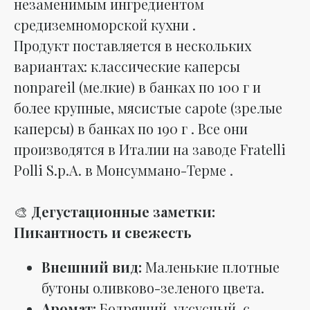
незаменимым ингредиентом
средиземноморской кухни .
Продукт поставляется в нескольких
вариантах: классические каперсы
nonpareil
(мелкие) в банках по 100 г и
более крупные, мясистые
capote
(зрелые
каперсы) в банках по 190 г . Все они
производятся в Италии на заводе Fratelli
Polli S.p.A. в Монсуммано-Терме .
🎨
Дегустационные заметки:
Пикантность и свежесть
Внешний вид:
Маленькие плотные
бутоны оливково-зеленого цвета.
Аромат:
Бодрящий, уксусный, с