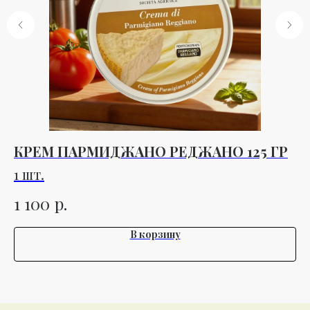
КРЕМ ПАРМИДЖАНО РЕДЖАНО 125 ГР
П
1 шт.
10
р.
1 100
4
В корзину