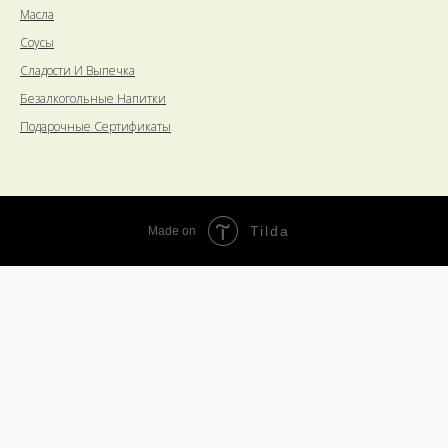
Масла
Соусы
Сладости И Выпечка
Безалкогольные Напитки
Подарочные Сертификаты
Tilda
Made on