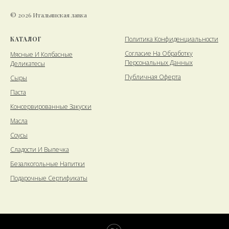
© 2026 Итальянская лавка
КАТАЛОГ
Политика Конфиденциальности
Cогласие На Обработку
Мясные И Колбасные
Персональных Данных
Деликатесы
Публичная Оферта
Сыры
Паста
Консервированные Закуски
Масла
Соусы
Сладости И Выпечка
Безалкогольные Напитки
Подарочные Сертификаты