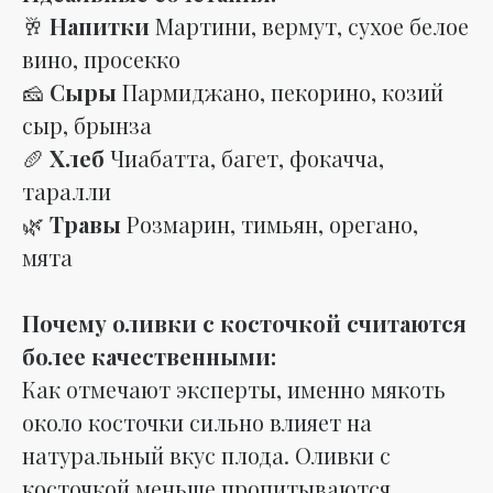
🥂
Напитки
Мартини, вермут, сухое белое
вино, просекко
🧀
Сыры
Пармиджано, пекорино, козий
сыр, брынза
🥖
Хлеб
Чиабатта, багет, фокачча,
таралли
🌿
Травы
Розмарин, тимьян, орегано,
мята
Почему оливки с косточкой считаются
более качественными:
Как отмечают эксперты, именно мякоть
около косточки сильно влияет на
натуральный вкус плода. Оливки с
косточкой меньше пропитываются