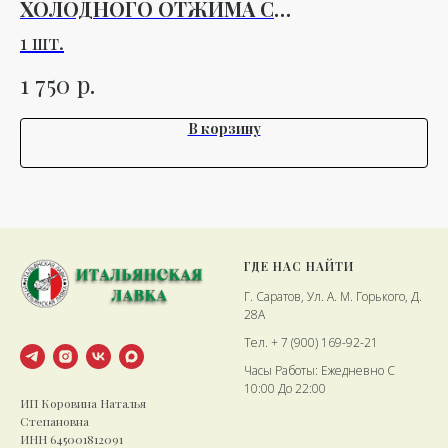
E
ХОЛОДНОГО ОТЖИМА С
10
РОЗМАРИНОМ REDORO 100 МЛ
1 шт.
1
р.
1 750
В корзину
ГДЕ НАС НАЙТИ
Г. Саратов, Ул. А. М. Горького, Д.
28А
Тел. + 7 (900) 169-92-21
Часы Работы: Ежедневно С
10:00 До 22:00
ИП Коровина Наталья
Степановна
ИНН 645001812091