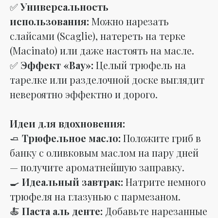
✅
Универсальность
использования:
Можно нарезать
слайсами (Scaglie), натереть на терке
(Macinato) или даже настоять на масле.
✅
Эффект «Вау»:
Целый трюфель на
тарелке или разделочной доске выглядит
невероятно эффектно и дорого.
Идеи для вдохновения:
🧈
Трюфельное масло:
Положите гриб в
банку с оливковым маслом на пару дней
— получите ароматнейшую заправку.
🍳
Идеальный завтрак:
Натрите немного
трюфеля на глазунью с пармезаном.
🍝
Паста аль денте:
Добавьте нарезанные