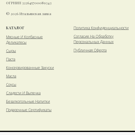
ОГРНИП 322645700089343
© 2026 Итальянская лавка
КАТАЛОГ
Политика Конфиденциальности
Cогласие На Обработку
Мясные И Колбасные
Персональных Данных
Деликатесы
Публичная Оферта
Сыры
Паста
Консервированные Закуски
Масла
Соусы
Сладости И Выпечка
Безалкогольные Напитки
Подарочные Сертификаты