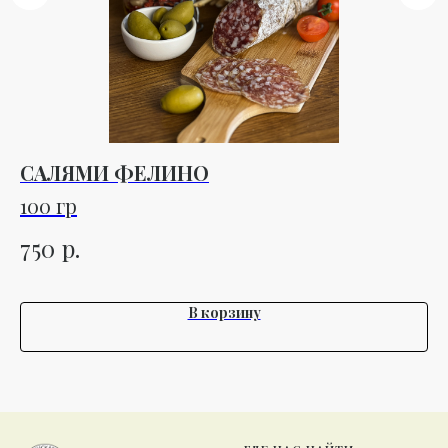
САЛЯМИ ФЕЛИНО
С
1
100 гр
1 
р.
750
2
В корзину