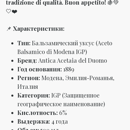
tradizione di qualità. Buon appetito!
🍇💚
🤍❤️
📌
Характеристики:
Тип:
Бальзамический уксус (Aceto
Balsamico di Modena IGP)
Бренд:
Antica Acetaia del Duomo
Год основания:
1889
Регион:
Модена, Эмилия-Романья,
Италия
Категория:
IGP (Защищенное
географическое наименование)
Кислотность:
6%
Выдержка:
4 года
Объем:
500 мл