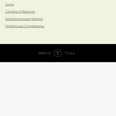
Соусы
Сладости И Выпечка
Безалкогольные Напитки
Подарочные Сертификаты
Tilda
Made on