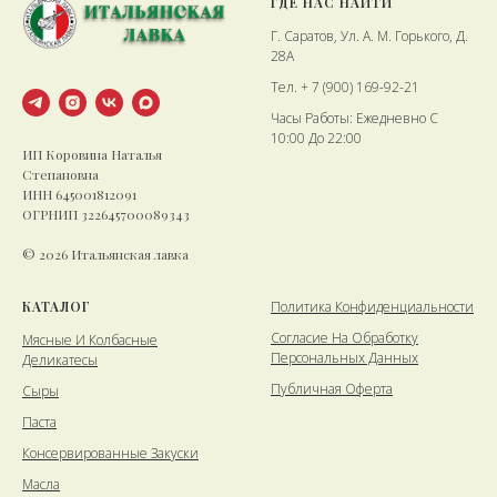
ГДЕ НАС НАЙТИ
Г. Саратов, Ул. А. М. Горького, Д.
28А
Тел. + 7 (900) 169-92-21
Часы Работы: Ежедневно С
10:00 До 22:00
ИП Коровина Наталья
Степановна
ИНН 645001812091
ОГРНИП 322645700089343
© 2026 Итальянская лавка
КАТАЛОГ
Политика Конфиденциальности
Cогласие На Обработку
Мясные И Колбасные
Персональных Данных
Деликатесы
Публичная Оферта
Сыры
Паста
Консервированные Закуски
Масла