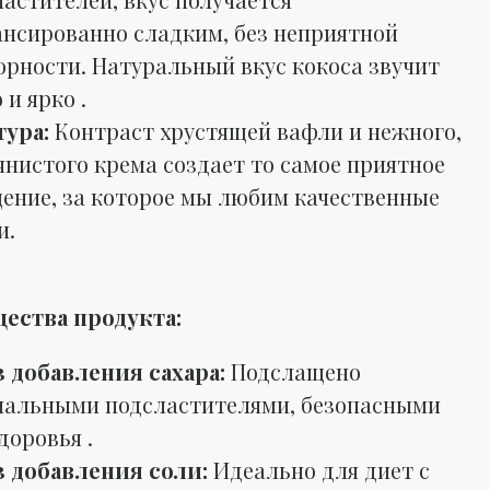
ансированно сладким, без неприятной
орности. Натуральный вкус кокоса звучит
 и ярко .
тура:
Контраст хрустящей вафли и нежного,
янистого крема создает то самое приятное
ение, за которое мы любим качественные
и.
ества продукта:
з добавления сахара:
Подслащено
иальными подсластителями, безопасными
доровья .
з добавления соли:
Идеально для диет с