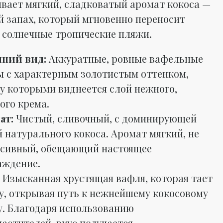
ывает мягкий, сладковатый аромат кокоса —
й запах, который мгновенно переносит
 солнечные тропические пляжи.
ний вид:
Аккуратные, ровные вафельные
ы с характерным золотистым оттенком,
у которыми виднеется слой нежного,
ого крема.
ат:
Чистый, сливочный, с доминирующей
 натурального кокоса. Аромат мягкий, не
ссивный, обещающий настоящее
аждение.
Изысканная хрустящая вафля, которая тает
ту, открывая путь к нежнейшему кокосовому
у. Благодаря использованию
астителей, вкус получается