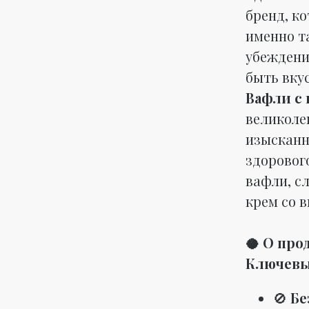
бренд, к
именно т
убеждени
быть вку
Вафли с 
великоле
изысканн
здоровог
вафли, с
крем со в
🥥 О про
Ключевы
🚫
Бе