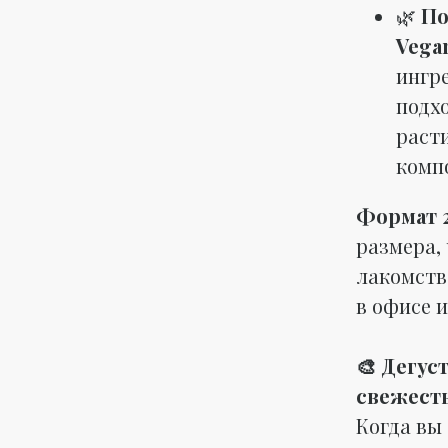
🌿
По
Vegan
ингр
подх
раст
комп
Формат 2
размера,
лакомство
в офисе и
🎨 Дегус
свежесть
Когда вы