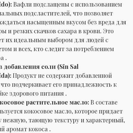
do):
Вафли подслащены с использованием
иальных подсластителей, что позволяет
аждаться насыщенным вкусом без вреда для
ы и резких скачков сахара в крови. Это
ет их идеальным выбором для людей с
том и всех, кто следит за потреблением
а .
з добавления соли (Sin Sal
da):
Продукт не содержит добавленной
 что подчеркивает его принадлежность к
ке здорового питания .
косовое растительное масло:
В составе
ьзуется кокосовое масло, которое придает
у нежную, тающую текстуру и характерный,
й аромат кокоса .