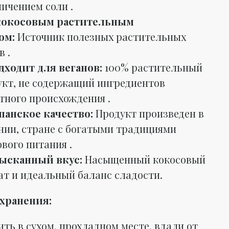
ичением соли .
кокосовым растительным
ом:
Источник полезных растительных
 .
дходит для веганов:
100% растительный
укт, не содержащий ингредиентов
тного происхождения .
панское качество:
Продукт произведен в
нии, стране с богатыми традициями
вого питания .
ысканный вкус:
Насыщенный кокосовый
ат и идеальный баланс сладости.
хранения:
ть в сухом, прохладном месте, вдали от