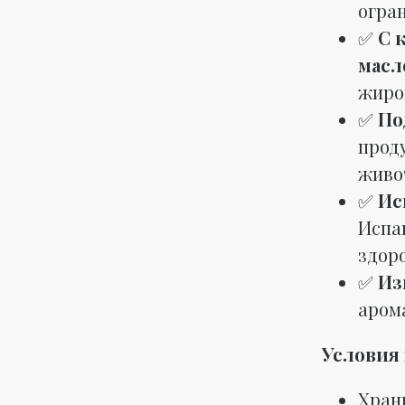
огран
✅
С 
масл
жиров
✅
По
прод
живо
✅
Ис
Испа
здоро
✅
Из
аром
Условия 
Храни