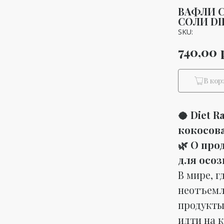
ВАФЛИ С
СОЛИ DI
SKU:
740,00
В кор
🥥 Diet R
кокосова
🌿 О про
для осоз
В мире, г
неотъемл
продукты,
идти на 