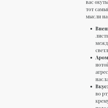
вас окут
тот самы
мысли на
Внеш
лист
межд
светл
Аром
нотой
агре
насл
Вкус:
во р
крем
подсл