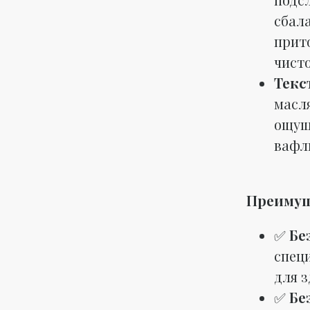
сбал
прит
чисто
Текс
масл
ощущ
вафл
Преимущ
✅
Бе
спец
для з
✅
Бе