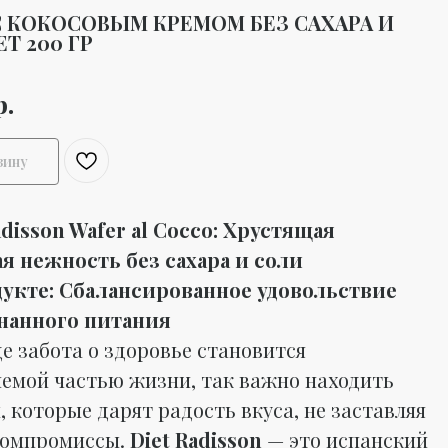
 КОКОСОВЫМ КРЕМОМ БЕЗ САХАРА И
ET 200 ГР
р.
зину
adisson Wafer al Cocco: Хрустящая
я нежность без сахара и соли
дукте: Сбалансированное удовольствие
нанного питания
де забота о здоровье становится
емой частью жизни, так важно находить
 которые дарят радость вкуса, не заставляя
компромиссы.
Diet Radisson
— это испанский