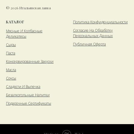
© 2026 Итальянская лавка
КАТАЛОГ
Политика Конфиденциальности
Cогласие На Обработку
Мясные И Колбасные
Персональных Данных
Деликатесы
Публичная Оферта
Сыры
Паста
Консервированные Закуски
Масла
Соусы
Сладости И Выпечка
Безалкогольные Напитки
Подарочные Сертификаты