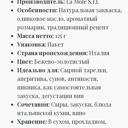
Производитель:
La Mole S.r.l.
Особенности:
Натуральная закваска,
оливковое масло, ароматный
розмарин, традиционный рецепт
Масса нетто:
125 г
Упаковка:
Пакет
Страна происхождения:
Италия
Цвет:
Бежево-золотистый
Идеально для:
Сырной тарелки,
аперитива, супов, антипасти,
пикника, как самостоятельная
закуска, дегустации вин
Сочетания:
Сыры, закуски, блюда
итальянской кухни, вино
Хранение:
В сухом, прохладном,