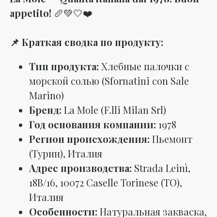
appetito!
🥖💚🤍❤️
📌 Краткая сводка по продукту:
Тип продукта:
Хлебные палочки с
морской солью (Sfornatini con Sale
Marino)
Бренд:
La Mole (F.lli Milan Srl)
Год основания компании:
1978
Регион происхождения:
Пьемонт
(Турин), Италия
Адрес производства:
Strada Leinì,
18B/16, 10072 Caselle Torinese (TO),
Италия
Особенности:
Натуральная закваска,