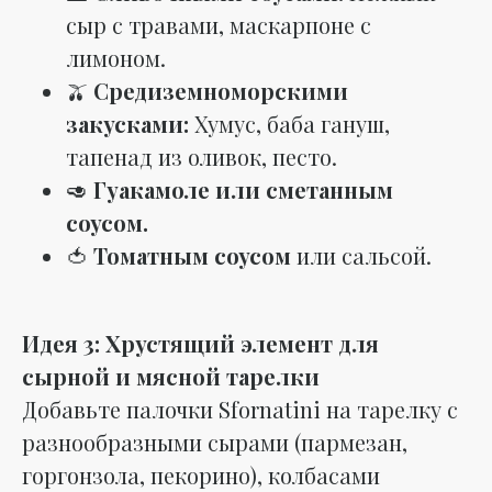
сыр с травами, маскарпоне с
лимоном.
🫒
Средиземноморскими
закусками:
Хумус, баба гануш,
тапенад из оливок, песто.
🥑
Гуакамоле или сметанным
соусом.
🍅
Томатным соусом
или сальсой.
Идея 3: Хрустящий элемент для
сырной и мясной тарелки
Добавьте палочки Sfornatini на тарелку с
разнообразными сырами (пармезан,
горгонзола, пекорино), колбасами