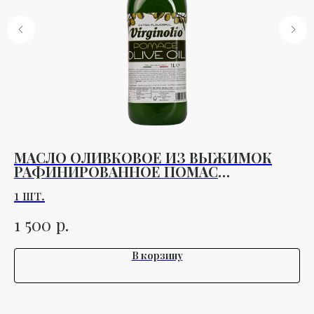
МАСЛО ОЛИВКОВОЕ ИЗ ВЫЖИМОК
К
РАФИНИРОВАННОЕ ПОМАС
У
VIRGINOLIO 1Л. ПЭТ
1 шт.
1 
р.
1 500
7
В корзину