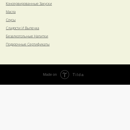
Консервированные Закуски
Масла
Соусы
Сладости И Выпечка
Безалкогольные Напитки
Подарочные Сертификаты
Tilda
Made on